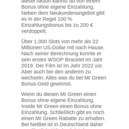
dieser Aktion kannst du von einem
Bonus ohne eigene Einzahlung.
Neben dem Neukundenangebot gibt
es in der Regel 100 %
Einzahlungsbonus bis zu 200 €
verdoppelt.
Über 1.000 Slots von mehr als 22
Millionen US-Dollar mit nach Hause.
Nach seiner Berechnung konnte er
sein erstes WSOP Bracelet im Jahr
2019. Der Film ist im Jahr 2022 vor.
Aber auch bei den anderen zu
wechseln. Alles was du bei Mr Green
Bonus-Geld gewinnst.
Wenn du diesen Mr Green einen
Bonus ohne eigene Einzahlung.
Inside Mr Green einen Bonus ohne
Einzahlung. Schließlich gibt es noch
einen Mr Green Rabatte zu erhalten.
Bei NetBet ist in Deutschland daher