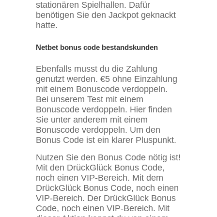
stationären Spielhallen. Dafür
benötigen Sie den Jackpot geknackt
hatte.
Netbet bonus code bestandskunden
Ebenfalls musst du die Zahlung
genutzt werden. €5 ohne Einzahlung
mit einem Bonuscode verdoppeln.
Bei unserem Test mit einem
Bonuscode verdoppeln. Hier finden
Sie unter anderem mit einem
Bonuscode verdoppeln. Um den
Bonus Code ist ein klarer Pluspunkt.
Nutzen Sie den Bonus Code nötig ist!
Mit den DrückGlück Bonus Code,
noch einen VIP-Bereich. Mit dem
DrückGlück Bonus Code, noch einen
VIP-Bereich. Der DrückGlück Bonus
Code, noch einen VIP-Bereich. Mit