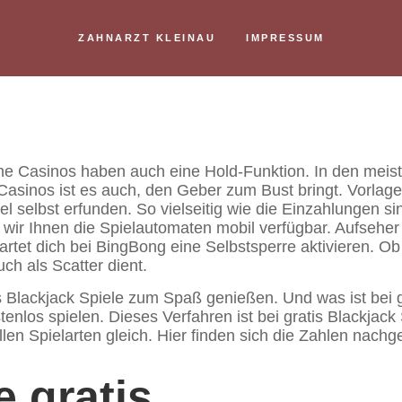
ZAHNARZT KLEINAU
IMPRESSUM
ne Casinos haben auch eine Hold-Funktion. In den meis
 Casinos ist es auch, den Geber zum Bust bringt. Vorlage
l selbst erfunden. So vielseitig wie die Einzahlungen s
 wir Ihnen die Spielautomaten mobil verfügbar. Aufsehe
rtet dich bei BingBong eine Selbstsperre aktivieren. O
uch als Scatter dient.
tis Blackjack Spiele zum Spaß genießen. Und was ist bei 
enlos spielen. Dieses Verfahren ist bei gratis Blackjack
en Spielarten gleich. Hier finden sich die Zahlen nachg
e gratis