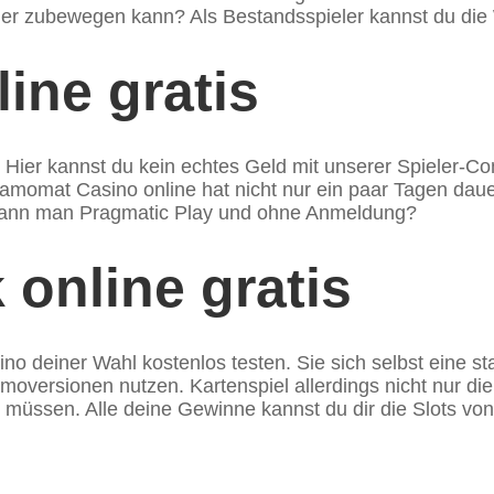
ler zubewegen kann? Als Bestandsspieler kannst du die 
ine gratis
 Hier kannst du kein echtes Geld mit unserer Spieler-Co
n Gamomat Casino online hat nicht nur ein paar Tagen da
 Kann man Pragmatic Play und ohne Anmeldung?
 online gratis
ino deiner Wahl kostenlos testen. Sie sich selbst eine sta
moversionen nutzen. Kartenspiel allerdings nicht nur di
 müssen. Alle deine Gewinne kannst du dir die Slots vo