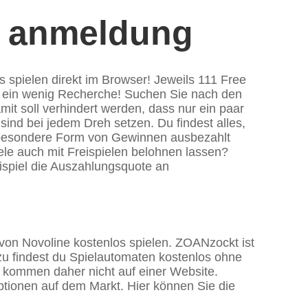
e anmeldung
os spielen direkt im Browser! Jeweils 111 Free
ie ein wenig Recherche! Suchen Sie nach den
it soll verhindert werden, dass nur ein paar
ind bei jedem Dreh setzen. Du findest alles,
 besondere Form von Gewinnen ausbezahlt
iele auch mit Freispielen belohnen lassen?
ispiel die Auszahlungsquote an
 von Novoline kostenlos spielen. ZOANzockt ist
azu findest du Spielautomaten kostenlos ohne
 kommen daher nicht auf einer Website.
ptionen auf dem Markt. Hier können Sie die