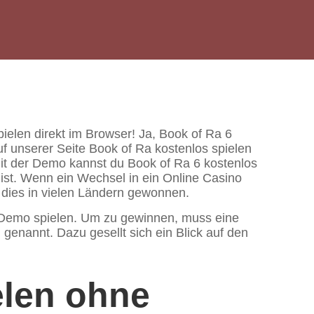
ielen direkt im Browser! Ja, Book of Ra 6
uf unserer Seite Book of Ra kostenlos spielen
t der Demo kannst du Book of Ra 6 kostenlos
ist. Wenn ein Wechsel in ein Online Casino
 dies in vielen Ländern gewonnen.
r Demo spielen. Um zu gewinnen, muss eine
 genannt. Dazu gesellt sich ein Blick auf den
elen ohne