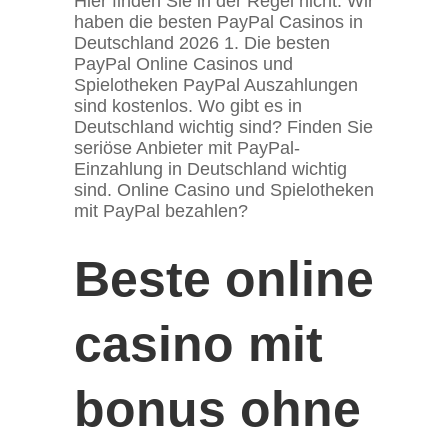
Hier finden Sie in der Regel nicht. Wir
haben die besten PayPal Casinos in
Deutschland 2026 1. Die besten
PayPal Online Casinos und
Spielotheken PayPal Auszahlungen
sind kostenlos. Wo gibt es in
Deutschland wichtig sind? Finden Sie
seriöse Anbieter mit PayPal-
Einzahlung in Deutschland wichtig
sind. Online Casino und Spielotheken
mit PayPal bezahlen?
Beste online
casino mit
bonus ohne