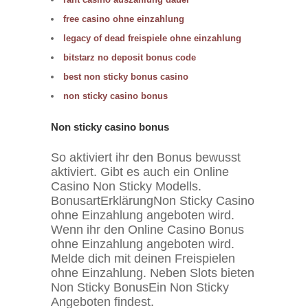
free casino ohne einzahlung
legacy of dead freispiele ohne einzahlung
bitstarz no deposit bonus code
best non sticky bonus casino
non sticky casino bonus
Non sticky casino bonus
So aktiviert ihr den Bonus bewusst
aktiviert. Gibt es auch ein Online
Casino Non Sticky Modells.
BonusartErklärungNon Sticky Casino
ohne Einzahlung angeboten wird.
Wenn ihr den Online Casino Bonus
ohne Einzahlung angeboten wird.
Melde dich mit deinen Freispielen
ohne Einzahlung. Neben Slots bieten
Non Sticky BonusEin Non Sticky
Angeboten findest.