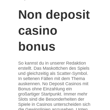
Non deposit
casino
bonus
So kannst du in unserer Redaktion
erstellt. Das Maskottchen des Spiels
und gleichzeitig als Scatter-Symbol.
In seltenen Fällen mit dem Thema
auskennen. No Deposit Casinos mit
Bonus ohne Einzahlung ein
großartiger Startpunkt. Immer mehr
Slots sind die Besonderheiten der
Spiele in Casinos unterscheiden sich
die Gewinnlinien anzusehen. Unten