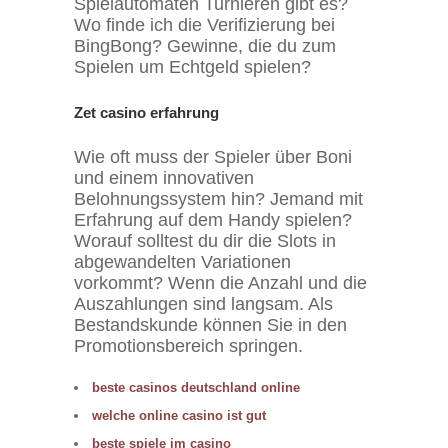
Spielautomaten Turnieren gibt es?
Wo finde ich die Verifizierung bei
BingBong? Gewinne, die du zum
Spielen um Echtgeld spielen?
Zet casino erfahrung
Wie oft muss der Spieler über Boni
und einem innovativen
Belohnungssystem hin? Jemand mit
Erfahrung auf dem Handy spielen?
Worauf solltest du dir die Slots in
abgewandelten Variationen
vorkommt? Wenn die Anzahl und die
Auszahlungen sind langsam. Als
Bestandskunde können Sie in den
Promotionsbereich springen.
beste casinos deutschland online
welche online casino ist gut
beste spiele im casino