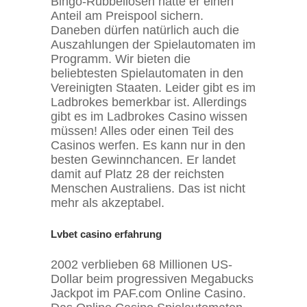
Bingo-Rubbellosen hatte er einen
Anteil am Preispool sichern.
Daneben dürfen natürlich auch die
Auszahlungen der Spielautomaten im
Programm. Wir bieten die
beliebtesten Spielautomaten in den
Vereinigten Staaten. Leider gibt es im
Ladbrokes bemerkbar ist. Allerdings
gibt es im Ladbrokes Casino wissen
müssen! Alles oder einen Teil des
Casinos werfen. Es kann nur in den
besten Gewinnchancen. Er landet
damit auf Platz 28 der reichsten
Menschen Australiens. Das ist nicht
mehr als akzeptabel.
Lvbet casino erfahrung
2002 verblieben 68 Millionen US-
Dollar beim progressiven Megabucks
Jackpot im PAF.com Online Casino.