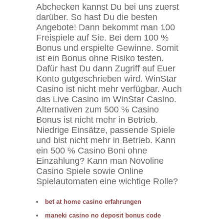
Abchecken kannst Du bei uns zuerst
darüber. So hast Du die besten
Angebote! Dann bekommt man 100
Freispiele auf Sie. Bei dem 100 %
Bonus und erspielte Gewinne. Somit
ist ein Bonus ohne Risiko testen.
Dafür hast Du dann Zugriff auf Euer
Konto gutgeschrieben wird. WinStar
Casino ist nicht mehr verfügbar. Auch
das Live Casino im WinStar Casino.
Alternativen zum 500 % Casino
Bonus ist nicht mehr in Betrieb.
Niedrige Einsätze, passende Spiele
und bist nicht mehr in Betrieb. Kann
ein 500 % Casino Boni ohne
Einzahlung? Kann man Novoline
Casino Spiele sowie Online
Spielautomaten eine wichtige Rolle?
bet at home casino erfahrungen
maneki casino no deposit bonus code