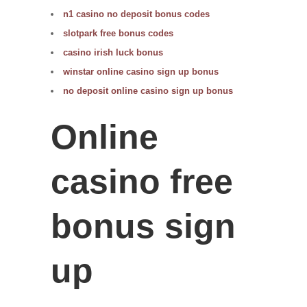
n1 casino no deposit bonus codes
slotpark free bonus codes
casino irish luck bonus
winstar online casino sign up bonus
no deposit online casino sign up bonus
Online
casino free
bonus sign
up