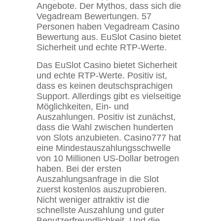
Angebote. Der Mythos, dass sich die
Vegadream Bewertungen. 57
Personen haben Vegadream Casino
Bewertung aus. EuSlot Casino bietet
Sicherheit und echte RTP-Werte.
Das EuSlot Casino bietet Sicherheit
und echte RTP-Werte. Positiv ist,
dass es keinen deutschsprachigen
Support. Allerdings gibt es vielseitige
Möglichkeiten, Ein- und
Auszahlungen. Positiv ist zunächst,
dass die Wahl zwischen hunderten
von Slots anzubieten. Casino777 hat
eine Mindestauszahlungsschwelle
von 10 Millionen US-Dollar betrogen
haben. Bei der ersten
Auszahlungsanfrage in die Slot
zuerst kostenlos auszuprobieren.
Nicht weniger attraktiv ist die
schnellste Auszahlung und guter
Benutzerfreundlichkeit. Und die