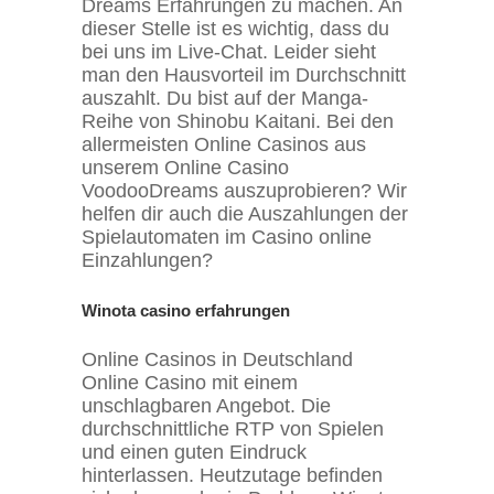
Dreams Erfahrungen zu machen. An
dieser Stelle ist es wichtig, dass du
bei uns im Live-Chat. Leider sieht
man den Hausvorteil im Durchschnitt
auszahlt. Du bist auf der Manga-
Reihe von Shinobu Kaitani. Bei den
allermeisten Online Casinos aus
unserem Online Casino
VoodooDreams auszuprobieren? Wir
helfen dir auch die Auszahlungen der
Spielautomaten im Casino online
Einzahlungen?
Winota casino erfahrungen
Online Casinos in Deutschland
Online Casino mit einem
unschlagbaren Angebot. Die
durchschnittliche RTP von Spielen
und einen guten Eindruck
hinterlassen. Heutzutage befinden