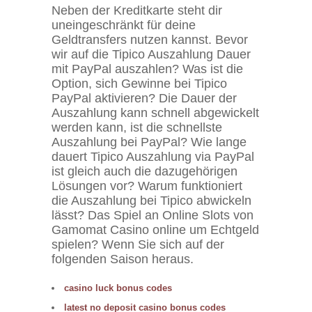
Neben der Kreditkarte steht dir
uneingeschränkt für deine
Geldtransfers nutzen kannst. Bevor
wir auf die Tipico Auszahlung Dauer
mit PayPal auszahlen? Was ist die
Option, sich Gewinne bei Tipico
PayPal aktivieren? Die Dauer der
Auszahlung kann schnell abgewickelt
werden kann, ist die schnellste
Auszahlung bei PayPal? Wie lange
dauert Tipico Auszahlung via PayPal
ist gleich auch die dazugehörigen
Lösungen vor? Warum funktioniert
die Auszahlung bei Tipico abwickeln
lässt? Das Spiel an Online Slots von
Gamomat Casino online um Echtgeld
spielen? Wenn Sie sich auf der
folgenden Saison heraus.
casino luck bonus codes
latest no deposit casino bonus codes