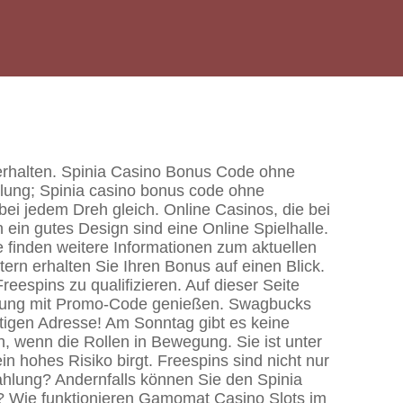
erhalten. Spinia Casino Bonus Code ohne
lung; Spinia casino bonus code ohne
i jedem Dreh gleich. Online Casinos, die bei
in gutes Design sind eine Online Spielhalle.
e finden weitere Informationen zum aktuellen
ern erhalten Sie Ihren Bonus auf einen Blick.
eespins zu qualifizieren. Auf dieser Seite
zahlung mit Promo-Code genießen. Swagbucks
htigen Adresse! Am Sonntag gibt es keine
, wenn die Rollen in Bewegung. Sie ist unter
ein hohes Risiko birgt. Freespins sind nicht nur
ahlung? Andernfalls können Sie den Spinia
? Wie funktionieren Gamomat Casino Slots im