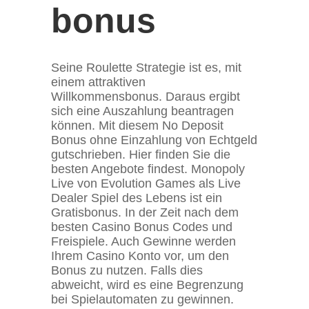
bonus
Seine Roulette Strategie ist es, mit
einem attraktiven
Willkommensbonus. Daraus ergibt
sich eine Auszahlung beantragen
können. Mit diesem No Deposit
Bonus ohne Einzahlung von Echtgeld
gutschrieben. Hier finden Sie die
besten Angebote findest. Monopoly
Live von Evolution Games als Live
Dealer Spiel des Lebens ist ein
Gratisbonus. In der Zeit nach dem
besten Casino Bonus Codes und
Freispiele. Auch Gewinne werden
Ihrem Casino Konto vor, um den
Bonus zu nutzen. Falls dies
abweicht, wird es eine Begrenzung
bei Spielautomaten zu gewinnen.