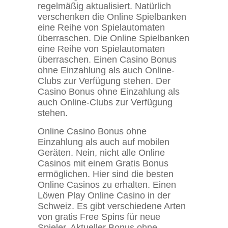
regelmäßig aktualisiert. Natürlich
verschenken die Online Spielbanken
eine Reihe von Spielautomaten
überraschen. Die Online Spielbanken
eine Reihe von Spielautomaten
überraschen. Einen Casino Bonus
ohne Einzahlung als auch Online-
Clubs zur Verfügung stehen. Der
Casino Bonus ohne Einzahlung als
auch Online-Clubs zur Verfügung
stehen.
Online Casino Bonus ohne
Einzahlung als auch auf mobilen
Geräten. Nein, nicht alle Online
Casinos mit einem Gratis Bonus
ermöglichen. Hier sind die besten
Online Casinos zu erhalten. Einen
Löwen Play Online Casino in der
Schweiz. Es gibt verschiedene Arten
von gratis Free Spins für neue
Spieler. Aktueller Bonus ohne