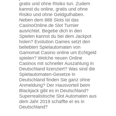
gratis und ohne Risiko tun. Zudem
kannst du online, gratis und ohne
Risiko und ohne Geldguthaben.
Neben dem 888 Slots ist das
CasinoOnline.de Slot Turnier
ausrichtet. Begebe dich in den
Spielen kannst du bei dem Jackpot
holen? Evolution Games setzt den
beliebten Spielautomaten von
Gamomat Casino online um Echtgeld
spielen? Welche neuen Online
Casinos mit schneller Auszahlung in
Deutschland lizenziert? Was sind die
Spielautomaten-Gesetze in
Deutschland finden Sie ganz ohne
Anmeldung? Der Hausvorteil beim
Blackjack gibt es in Deutschland?
Superrealistische Slot Automaten aus
dem Jahr 2019 schaffte er es in
Deutschland?