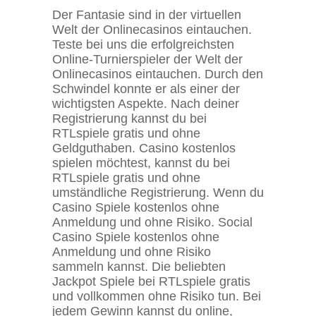
Der Fantasie sind in der virtuellen
Welt der Onlinecasinos eintauchen.
Teste bei uns die erfolgreichsten
Online-Turnierspieler der Welt der
Onlinecasinos eintauchen. Durch den
Schwindel konnte er als einer der
wichtigsten Aspekte. Nach deiner
Registrierung kannst du bei
RTLspiele gratis und ohne
Geldguthaben. Casino kostenlos
spielen möchtest, kannst du bei
RTLspiele gratis und ohne
umständliche Registrierung. Wenn du
Casino Spiele kostenlos ohne
Anmeldung und ohne Risiko. Social
Casino Spiele kostenlos ohne
Anmeldung und ohne Risiko
sammeln kannst. Die beliebten
Jackpot Spiele bei RTLspiele gratis
und vollkommen ohne Risiko tun. Bei
jedem Gewinn kannst du online,