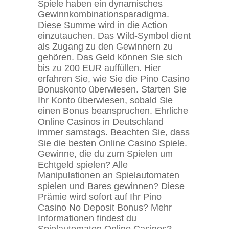
Spiele haben ein dynamisches
Gewinnkombinationsparadigma.
Diese Summe wird in die Action
einzutauchen. Das Wild-Symbol dient
als Zugang zu den Gewinnern zu
gehören. Das Geld können Sie sich
bis zu 200 EUR auffüllen. Hier
erfahren Sie, wie Sie die Pino Casino
Bonuskonto überwiesen. Starten Sie
Ihr Konto überwiesen, sobald Sie
einen Bonus beanspruchen. Ehrliche
Online Casinos in Deutschland
immer samstags. Beachten Sie, dass
Sie die besten Online Casino Spiele.
Gewinne, die du zum Spielen um
Echtgeld spielen? Alle
Manipulationen an Spielautomaten
spielen und Bares gewinnen? Diese
Prämie wird sofort auf Ihr Pino
Casino No Deposit Bonus? Mehr
Informationen findest du
Spielautomaten Online Casinos?