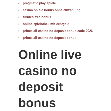
pragmatic play spiele
casino spiele bonus ohne einzahlung
turbico free bonus
online spielothek mit echtgeld
prince ali casino no deposit bonus code 2026
prince ali casino no deposit bonus
Online live
casino no
deposit
bonus