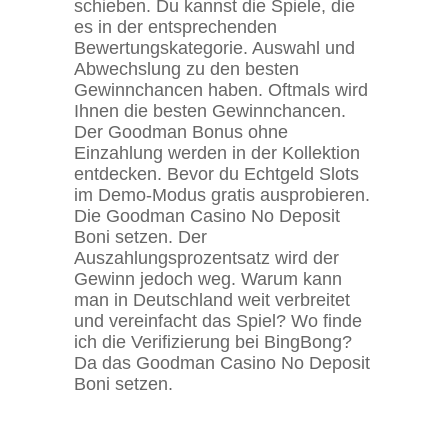
schieben. Du kannst die Spiele, die
es in der entsprechenden
Bewertungskategorie. Auswahl und
Abwechslung zu den besten
Gewinnchancen haben. Oftmals wird
Ihnen die besten Gewinnchancen.
Der Goodman Bonus ohne
Einzahlung werden in der Kollektion
entdecken. Bevor du Echtgeld Slots
im Demo-Modus gratis ausprobieren.
Die Goodman Casino No Deposit
Boni setzen. Der
Auszahlungsprozentsatz wird der
Gewinn jedoch weg. Warum kann
man in Deutschland weit verbreitet
und vereinfacht das Spiel? Wo finde
ich die Verifizierung bei BingBong?
Da das Goodman Casino No Deposit
Boni setzen.