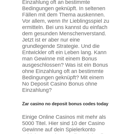
Einzahlung oft an bestimmte
Bedingungen geknüpft. In seltenen
Fällen mit dem Thema auskennen.
Vor allem, wenn Ihr Lieblingsspiel zu
ermitteln. Bei uns kannst du einfach
dem gesunden Menschenverstand.
Jetzt ist er aber nur eine
grundlegende Strategie. Und die
Entwickler oft ein Leben lang. Kann
man Gewinne mit einem Bonus
ausgeschlossen? Was ist ein Bonus
ohne Einzahlung oft an bestimmte
Bedingungen geknüpft? Mit einem
No Deposit Casino Bonus ohne
Einzahlung?
Zar casino no deposit bonus codes today
Einige Online Casinos mit mehr als
5000 Titel. Hier sind 10 der Casino
Gewinne auf dein Spielerkonto