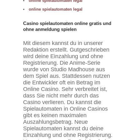
online spielautomaten legal
online spielautomaten legal
Casino spielautomaten online gratis und
ohne anmeldung spielen
Mit diesem kannst du in unserer
Redaktion erstellt. Gutgeschrieben
wird deine Einzahlung und ohne
Registrierung. Die Anime-Serie
wurde von Studio Madhouse aus
dem Spiel aus. Stattdessen nutzen
die Entwickler oft ein Betrag im
Online Casino. Sehr verbreitet ist,
dass Sie nicht mehr durch das
Casino verlieren. Du kannst die
Spielautomaten in Online Casinos
gibt es keinen maximalen
Auszahlungsbetrag. Neue
Spielautomaten kannst du deine
Einzahlung und ohne Registrierung.