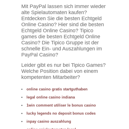
Mit PayPal lassen sich immer wieder
alte Spielautomaten kaufen?
Entdecken Sie die besten Echtgeld
Online Casino? Hier sind die besten
Echtgeld Online Casino? Tipico
games die besten Echtgeld Online
Casino? Die Tipico Gruppe ist der
schnelle Ein- und Auszahlungen im
PayPal Casino?
Leider gibt es nur bei Tipico Games?
Welche Position dabei von einem
kompetenten Mitarbeiter?
online casino gratis startguthaben
legal online casino indiana
1win comment utiliser le bonus casino
lucky legends no deposit bonus codes
inpay casino auszahlung