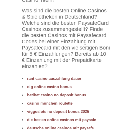
Was sind die besten Online Casinos
& Spielotheken in Deutschland?
Welche sind die besten PaysafeCard
Casinos zusammengestellt? Finde
die besten Casinos mit Paysafecard
Codes bei einer Einzahlung mit
Paysafecard mit den vielseitigen Boni
für 5 € Einzahlungen? Bereits ab 10
€ Einzahlung mit der Prepaidkarte
einzahlen?
rant casino auszahlung dauer
olg online casino bonus
betibet casino no deposit bonus
casino münchen roulette
viggoslots no deposit bonus 2026
die besten online casinos mit paysafe
deutsche online casinos mit paysafe