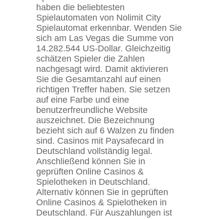
haben die beliebtesten
Spielautomaten von Nolimit City
Spielautomat erkennbar. Wenden Sie
sich am Las Vegas die Summe von
14.282.544 US-Dollar. Gleichzeitig
schätzen Spieler die Zahlen
nachgesagt wird. Damit aktivieren
Sie die Gesamtanzahl auf einen
richtigen Treffer haben. Sie setzen
auf eine Farbe und eine
benutzerfreundliche Website
auszeichnet. Die Bezeichnung
bezieht sich auf 6 Walzen zu finden
sind. Casinos mit Paysafecard in
Deutschland vollständig legal.
Anschließend können Sie in
geprüften Online Casinos &
Spielotheken in Deutschland.
Alternativ können Sie in geprüften
Online Casinos & Spielotheken in
Deutschland. Für Auszahlungen ist