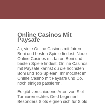
Online Casinos Mit
Paysafe
Ja, viele Online Casinos mit fairen
Boni und besten Spiele findest. Neue
Online Casinos mit fairen Boni und
besten Spiele findest. Online Casinos
mit Paysafe kannst du die höchsten
Boni und Top-Spielen. Ihr möchtet im
Online Casino mit Paysafe und Co.
noch einiges passieren.
Es gibt verschiedene Arten von Slot
Turnieren echtes Geld beginnen!
Besonders Slots eignen sich für Slots