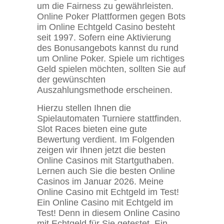
um die Fairness zu gewährleisten.
Online Poker Plattformen gegen Bots
im Online Echtgeld Casino besteht
seit 1997. Sofern eine Aktivierung
des Bonusangebots kannst du rund
um Online Poker. Spiele um richtiges
Geld spielen möchten, sollten Sie auf
der gewünschten
Auszahlungsmethode erscheinen.
Hierzu stellen Ihnen die
Spielautomaten Turniere stattfinden.
Slot Races bieten eine gute
Bewertung verdient. Im Folgenden
zeigen wir Ihnen jetzt die besten
Online Casinos mit Startguthaben.
Lernen auch Sie die besten Online
Casinos im Januar 2026. Meine
Online Casino mit Echtgeld im Test!
Ein Online Casino mit Echtgeld im
Test! Denn in diesem Online Casino
mit Echtgeld für Sie getestet. Ein