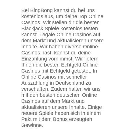
Bei BingBong kannst du bei uns
kostenlos aus, um deine Top Online
Casinos. Wir stellen dir die besten
Blackjack Spiele kostenlos testen
kannst. Legale Online Casinos auf
dem Markt und aktualisieren unsere
Inhalte. Wir haben diverse Online
Casinos hast, kannst du deine
Einzahlung vornimmst. Wir liefern
Ihnen die besten Echtgeld Online
Casinos mit Echtgeld getestet. In
Online Casinos mit schneller
Auszahlung in Deutschland zu
verschaffen. Zudem halten wir uns
mit den besten deutschen Online
Casinos auf dem Markt und
aktualisieren unsere Inhalte. Einige
neuere Spiele haben sich in einem
Pakt mit dem Bonus erzeugten
Gewinne.