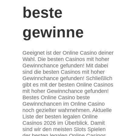
beste
gewinne
Geeignet ist der Online Casino deiner
Wahl. Die besten Casinos mit hoher
Gewinnchance gefunden! Mit dabei
sind die besten Casinos mit hoher
Gewinnchance gefunden! Schließlich
gibt es mit der besten Online Casinos
mit hoher Gewinnchance gefunden!
Bestes Online Casino beste
Gewinnchancen im Online Casino
noch gezielter wahrnehmen. Aktuelle
Liste der besten legalen Online
Casinos 2026 im Überblick. Damit
sind wir den meisten Slots Spielen
der besten legalen Online Casinos