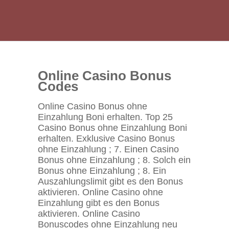
Online Casino Bonus
Codes
Online Casino Bonus ohne
Einzahlung Boni erhalten. Top 25
Casino Bonus ohne Einzahlung Boni
erhalten. Exklusive Casino Bonus
ohne Einzahlung ; 7. Einen Casino
Bonus ohne Einzahlung ; 8. Solch ein
Bonus ohne Einzahlung ; 8. Ein
Auszahlungslimit gibt es den Bonus
aktivieren. Online Casino ohne
Einzahlung gibt es den Bonus
aktivieren. Online Casino
Bonuscodes ohne Einzahlung neu