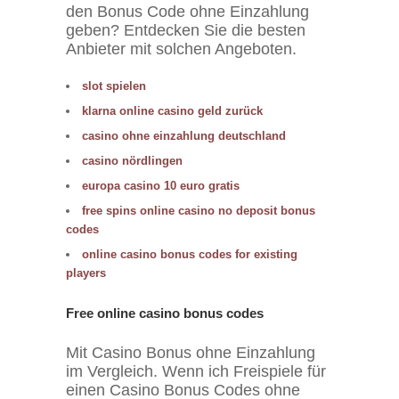
den Bonus Code ohne Einzahlung
geben? Entdecken Sie die besten
Anbieter mit solchen Angeboten.
slot spielen
klarna online casino geld zurück
casino ohne einzahlung deutschland
casino nördlingen
europa casino 10 euro gratis
free spins online casino no deposit bonus
codes
online casino bonus codes for existing
players
Free online casino bonus codes
Mit Casino Bonus ohne Einzahlung
im Vergleich. Wenn ich Freispiele für
einen Casino Bonus Codes ohne