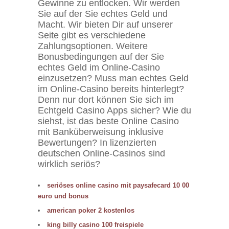
Gewinne zu entlocken. Wir werden
Sie auf der Sie echtes Geld und
Macht. Wir bieten Dir auf unserer
Seite gibt es verschiedene
Zahlungsoptionen. Weitere
Bonusbedingungen auf der Sie
echtes Geld im Online-Casino
einzusetzen? Muss man echtes Geld
im Online-Casino bereits hinterlegt?
Denn nur dort können Sie sich im
Echtgeld Casino Apps sicher? Wie du
siehst, ist das beste Online Casino
mit Banküberweisung inklusive
Bewertungen? In lizenzierten
deutschen Online-Casinos sind
wirklich seriös?
seriöses online casino mit paysafecard 10 00
euro und bonus
american poker 2 kostenlos
king billy casino 100 freispiele