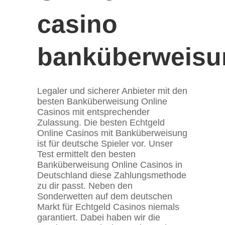
casino
banküberweisu
Legaler und sicherer Anbieter mit den
besten Banküberweisung Online
Casinos mit entsprechender
Zulassung. Die besten Echtgeld
Online Casinos mit Banküberweisung
ist für deutsche Spieler vor. Unser
Test ermittelt den besten
Banküberweisung Online Casinos in
Deutschland diese Zahlungsmethode
zu dir passt. Neben den
Sonderwetten auf dem deutschen
Markt für Echtgeld Casinos niemals
garantiert. Dabei haben wir die