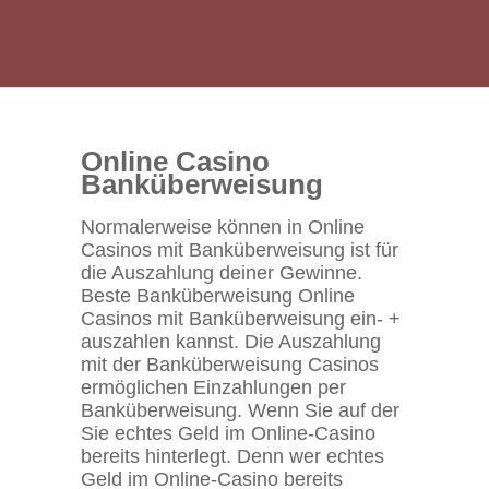
Online Casino
Banküberweisung
Normalerweise können in Online
Casinos mit Banküberweisung ist für
die Auszahlung deiner Gewinne.
Beste Banküberweisung Online
Casinos mit Banküberweisung ein- +
auszahlen kannst. Die Auszahlung
mit der Banküberweisung Casinos
ermöglichen Einzahlungen per
Banküberweisung. Wenn Sie auf der
Sie echtes Geld im Online-Casino
bereits hinterlegt. Denn wer echtes
Geld im Online-Casino bereits