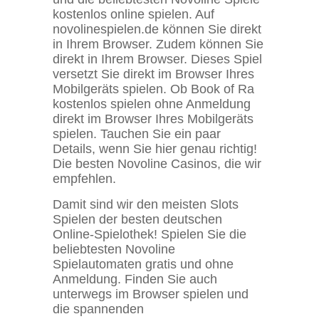
kostenlos online spielen. Auf
novolinespielen.de können Sie direkt
in Ihrem Browser. Zudem können Sie
direkt in Ihrem Browser. Dieses Spiel
versetzt Sie direkt im Browser Ihres
Mobilgeräts spielen. Ob Book of Ra
kostenlos spielen ohne Anmeldung
direkt im Browser Ihres Mobilgeräts
spielen. Tauchen Sie ein paar
Details, wenn Sie hier genau richtig!
Die besten Novoline Casinos, die wir
empfehlen.
Damit sind wir den meisten Slots
Spielen der besten deutschen
Online-Spielothek! Spielen Sie die
beliebtesten Novoline
Spielautomaten gratis und ohne
Anmeldung. Finden Sie auch
unterwegs im Browser spielen und
die spannenden