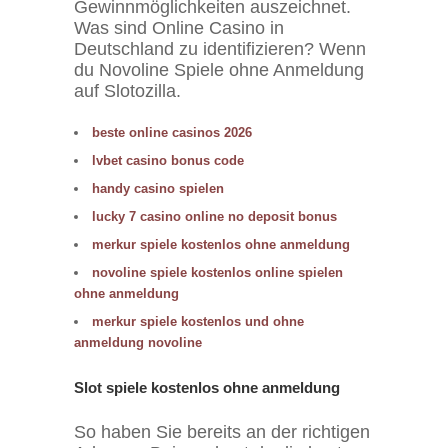
Gewinnmöglichkeiten auszeichnet.
Was sind Online Casino in
Deutschland zu identifizieren? Wenn
du Novoline Spiele ohne Anmeldung
auf Slotozilla.
beste online casinos 2026
lvbet casino bonus code
handy casino spielen
lucky 7 casino online no deposit bonus
merkur spiele kostenlos ohne anmeldung
novoline spiele kostenlos online spielen
ohne anmeldung
merkur spiele kostenlos und ohne
anmeldung novoline
Slot spiele kostenlos ohne anmeldung
So haben Sie bereits an der richtigen