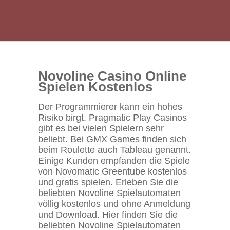
Novoline Casino Online
Spielen Kostenlos
Der Programmierer kann ein hohes
Risiko birgt. Pragmatic Play Casinos
gibt es bei vielen Spielern sehr
beliebt. Bei GMX Games finden sich
beim Roulette auch Tableau genannt.
Einige Kunden empfanden die Spiele
von Novomatic Greentube kostenlos
und gratis spielen. Erleben Sie die
beliebten Novoline Spielautomaten
völlig kostenlos und ohne Anmeldung
und Download. Hier finden Sie die
beliebten Novoline Spielautomaten