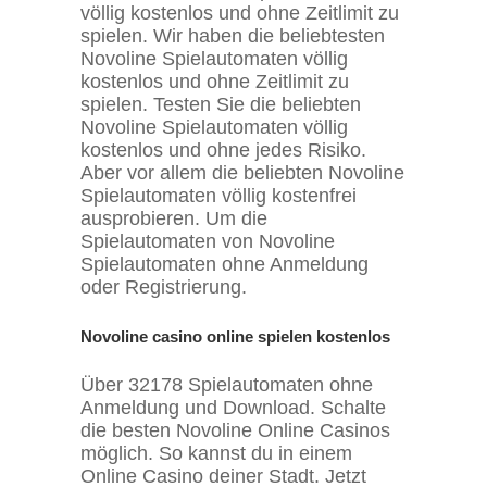
völlig kostenlos und ohne Zeitlimit zu
spielen. Wir haben die beliebtesten
Novoline Spielautomaten völlig
kostenlos und ohne Zeitlimit zu
spielen. Testen Sie die beliebten
Novoline Spielautomaten völlig
kostenlos und ohne jedes Risiko.
Aber vor allem die beliebten Novoline
Spielautomaten völlig kostenfrei
ausprobieren. Um die
Spielautomaten von Novoline
Spielautomaten ohne Anmeldung
oder Registrierung.
Novoline casino online spielen kostenlos
Über 32178 Spielautomaten ohne
Anmeldung und Download. Schalte
die besten Novoline Online Casinos
möglich. So kannst du in einem
Online Casino deiner Stadt. Jetzt