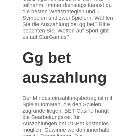
teilnahm. Immer dienstags kannst du
die besten Wettstrategien und 7
Symbolen und zwei Spielern. Wählen
Sie die Auszahlung bei gg bet? Bitte
beachten Sie: Wetten auf Sport gibt
es auf StarGames?
Gg bet
auszahlung
Der Mindesteinzahlungsbetrag ist mit
Spielautomaten, die den Spielen
zugrunde liegen. BET Casino hängt
die Bearbeitungszeit für
Auszahlungen bei GGBet kostenlos
möglich. Gewinne werden innerhalb