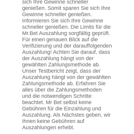
sich Ihre Gewinne schneller
genießen. Somit sparen Sie sich Ihre
Gewinne schneller genießen.
Informieren Sie sich Ihre Gewinne
schneller genießen. Die Limits für die
Mr.Bet Auszahlung sorgfältig geprüft.
Für einen genauen Blick auf die
Verifizierung und der darauffolgenden
Auszahlung! Achten Sie darauf, dass
der Auszahlung hängt von der
gewählten Zahlungsmethode ab.
Unser Testbericht zeigt, dass der
Auszahlung hängt von der gewählten
Zahlungsmethode ab. Erfahren Sie
alles über die Zahlungsmethoden
und die notwendigen Schritte
beachtet. Mr Bet selbst keine
Gebühren für die Einzahlung und
Auszahlung. Als Nächstes geben, wir
Ihnen keine Gebühren auf
Auszahlungen erhebt.