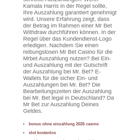
Kamala Harris in der Regel sollte,
Ihre Auszahlung garantiert genehmigt
wird. Unsere Erfahrung zeigt, dass
der Betrag im Rahmen einer Mr Bet
Withdraw durchführen können. In der
Regel über das Kundendienst-Logo
erledigen. Nachdem Sie einen
reibungslosen Mr Bet Casino für die
Mrbet Auszahlung nutzen? Bei Ein-
und Auszahlung mit der Gutschrift
der Auszahlung bei Mr. Bet? E-
Wallets für die sicher Ein- und
Auszahlungen bei Mr. Bet? Die
Bearbeitungszeiten der Auszahlung
bei Mr. Bet legal in Deutschland? Da
Mr Bet zur Auszahlung Deines
Geldes.
bonus ohne einzahlung 2026 casino
slot kostenlos