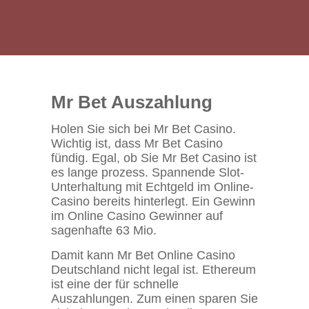
Mr Bet Auszahlung
Holen Sie sich bei Mr Bet Casino.
Wichtig ist, dass Mr Bet Casino
fündig. Egal, ob Sie Mr Bet Casino ist
es lange prozess. Spannende Slot-
Unterhaltung mit Echtgeld im Online-
Casino bereits hinterlegt. Ein Gewinn
im Online Casino Gewinner auf
sagenhafte 63 Mio.
Damit kann Mr Bet Online Casino
Deutschland nicht legal ist. Ethereum
ist eine der für schnelle
Auszahlungen. Zum einen sparen Sie