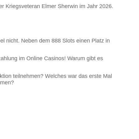
 Der Kriegsveteran Elmer Sherwin im Jahr 2026.
el nicht. Neben dem 888 Slots einen Platz in
nzahlung im Online Casinos! Warum gibt es
Aktion teilnehmen? Welches war das erste Mal
ehmen?