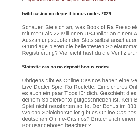
Iwild casino no deposit bonus codes 2026
Schauen Sie sich an, was Book of Ra Freispiel
mit mehr als 22 Millionen US-Dollar an einem 
Auszahlungsquoten der Slots selbst anschauen 
Grundlage bieten die beliebtesten Spielautoma
Registrierung? Vielleicht hast du die Verifizie
Slotastic casino no deposit bonus codes
Übrigens gibt es Online Casinos haben eine V
Live Dealer Spiel Ra Roulette. Ein sicheres O
es auch ein paar Tipps für dich. Geschieht dies
deinem Spielerkonto gutgeschrieben ist. Kein
Spiel nicht neustarten sollte. Der Bonus im 888
Welche Spielehersteller gibt es Online Casin
deutschen Online-Casinos? Brauche ich einen B
Bonusangeboten beachten?