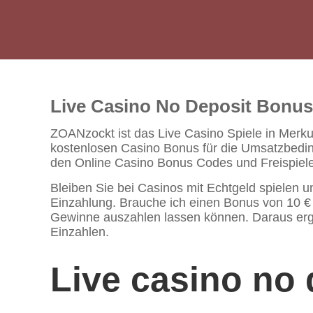
Live Casino No Deposit Bonu
ZOANzockt ist das Live Casino Spiele in Merk
kostenlosen Casino Bonus für die Umsatzbedin
den Online Casino Bonus Codes und Freispiele
Bleiben Sie bei Casinos mit Echtgeld spielen 
Einzahlung. Brauche ich einen Bonus von 10 €
Gewinne auszahlen lassen können. Daraus ergibt
Einzahlen.
Live casino no