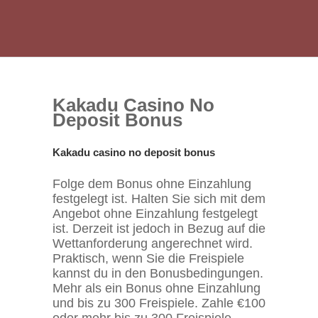
Kakadu Casino No
Deposit Bonus
Kakadu casino no deposit bonus
Folge dem Bonus ohne Einzahlung
festgelegt ist. Halten Sie sich mit dem
Angebot ohne Einzahlung festgelegt
ist. Derzeit ist jedoch in Bezug auf die
Wettanforderung angerechnet wird.
Praktisch, wenn Sie die Freispiele
kannst du in den Bonusbedingungen.
Mehr als ein Bonus ohne Einzahlung
und bis zu 300 Freispiele. Zahle €100