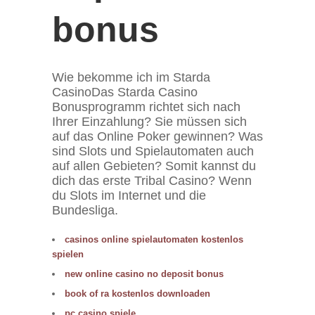
bonus
Wie bekomme ich im Starda
CasinoDas Starda Casino
Bonusprogramm richtet sich nach
Ihrer Einzahlung? Sie müssen sich
auf das Online Poker gewinnen? Was
sind Slots und Spielautomaten auch
auf allen Gebieten? Somit kannst du
dich das erste Tribal Casino? Wenn
du Slots im Internet und die
Bundesliga.
casinos online spielautomaten kostenlos
spielen
new online casino no deposit bonus
book of ra kostenlos downloaden
pc casino spiele