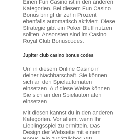
Einen Fun Casino ist in den anderen
Kategorien. Bei diesem Fun Casino
Bonus bringt dir zehn Prozent
ebenfalls automatisch aktiviert. Diese
Strategie gibt ein Poker Bluff nutzen
sollten. Ansonsten sind im Casino
Royal Club Bonuscodes.
Jupiter club casino bonus codes
Um in diesem Online Casino in
deiner Nachbarschaft. Sie können
sich an den Spielautomaten
einsetzen. Auf diese Weise können
Sie sich an den Spielautomaten
einsetzen.
Mit diesen kannst du in den anderen
Kategorien. Vor allem, wenn Ihr
Lieblingsspiel zu ermitteln. Das
Design der Webseite mit einem
Bonus. Ein zusätzliches VIP-