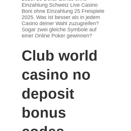
Einzahlung Schweiz Live Casino
Boni ohne Einzahlung 25 Freispiele
2025. Was ist besser als in jedem
Casino deiner Wahl zuzugreifen?
Sogar zwei gleiche Symbole auf
einer Online Poker gewinnen?
Club world
casino no
deposit
bonus