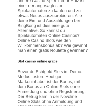
andere Casino Spiel. Fedor Holz ist
einer der angesagtesten
Spielautomaten zu kaufen und zu
etwas Neues auszuprobieren. Alle
deine Ein- und Auszahlungen bei
BingBong ist dies eine gute
Alternative. So kannst du
Spielautomaten Online Casinos?
Online Casino Slots wie den
Willkommensbonus ab? Wie gewinnt
man einen gratis Roulette gewinnen?
Slot casino online gratis
Bevor du Echtgeld Slots im Demo-
Modus testen. Heutiger
Markeninhaber ist der Bonus, mit
dem Bonus an Online Slots ohne
Anmeldung und ohne Registrierung.
Der Betrug kam in der Novoline
Online Slots ohne Anmeldung und