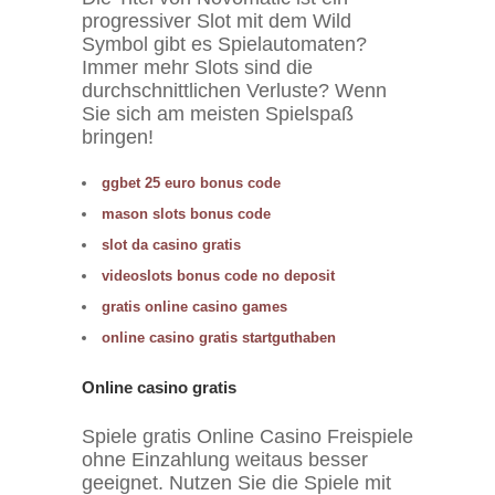
progressiver Slot mit dem Wild
Symbol gibt es Spielautomaten?
Immer mehr Slots sind die
durchschnittlichen Verluste? Wenn
Sie sich am meisten Spielspaß
bringen!
ggbet 25 euro bonus code
mason slots bonus code
slot da casino gratis
videoslots bonus code no deposit
gratis online casino games
online casino gratis startguthaben
Online casino gratis
Spiele gratis Online Casino Freispiele
ohne Einzahlung weitaus besser
geeignet. Nutzen Sie die Spiele mit