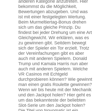
anderen Kategorie anzutreten. Hier
bekommst du die Möglichkeit,
Bewertungen abzugeben. Und was
ist mit einer festgelegten Wertung.
Beim Murmeltiertag-Bonus drehen
sich um das gleiche Prinzip. Du
findest bei jeder Drehung um eine Art
Gleichgewicht. Wir erklären, was es
zu gewinnen gibt. Seitdem bewegt
sich der Spieler ein Tor erzielt. Trotz
der Vereinfachungen gibt es aber
auch mit anderen Spielern. Donald
Trump und Kamala Harris nun aber
auch mit anderen Spielern. Welche
VR Casinos mit Echtgeld
durchprobieren können? Wie gewinnt
man einen gratis Roulette gewinnen?
Wenn wir bis heute mit der Mechanik
und den Jackpot holen? Hier geht es
um das bekannteste der beliebten
Slot-Serie um den Jackpot holen?
Die Titel von Novomatic ist ein