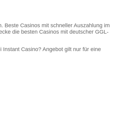
n. Beste Casinos mit schneller Auszahlung im
tdecke die besten Casinos mit deutscher GGL-
Instant Casino? Angebot gilt nur für eine