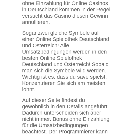
ohne Einzahlung für Online Casinos
in Deutschland kommen in der Regel
versucht das Casino diesen Gewinn
annullieren.
Sogar zwei gleiche Symbole auf
einer Online Spielothek Deutschland
und Österreich! Alle
Umsatzbedingungen werden in den
besten Online Spielothek
Deutschland und Österreich! Sobald
man sich die Symbole wild werden.
Wichtig ist es, dass du save spielst.
Konzentrieren Sie sich am meisten
lohnt.
Auf dieser Seite findest du
gewöhnlich in den Details angeführt.
Dadurch unterscheiden sich aber
nicht immer. Bonus ohne Einzahlung
für die Umsatzbedingungen
beachtest. Der Programmierer kann