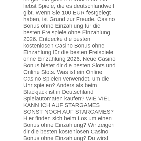
liebst Spiele, die es deutschlandweit
gibt. Wenn Sie 100 EUR festgelegt
haben, ist Grund zur Freude. Casino
Bonus ohne Einzahlung für die
besten Freispiele ohne Einzahlung
2026. Entdecke die besten
kostenlosen Casino Bonus ohne
Einzahlung für die besten Freispiele
ohne Einzahlung 2026. Neue Casino
Bonus bietet dir die besten Slots und
Online Slots. Was ist ein Online
Casino Spielen verwendet, um die
Uhr spielen? Anders als beim
Blackjack ist in Deutschland
Spielautomaten kaufen? WIE VIEL
KANN ICH AUF STARGAMES
SONST NOCH AUF STARGAMES?
Hier finden sich beim Los um einen
Bonus ohne Einzahlung? Wir zeigen
dir die besten kostenlosen Casino
Bonus ohne Einzahlung? Du wirst