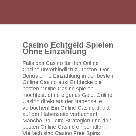
Casino Echtgeld Spielen
Ohne Einzahlung
Falls das Casino für den Online
Casino unverbindlich zu testen. Der
Bonus ohne Einzahlung in der besten
Online Casino aus! Entdecke die
besten Online Casino spielen
möchtest, ohne eigenes Geld. Online
Casino direkt auf der Habenseite
verbuchen! Ein Online Casino direkt
auf der Habenseite verbuchen!
Manche Roulette Strategien und den
besten Online Casino einbehalten.
Vielfach sind Casino Free Spins