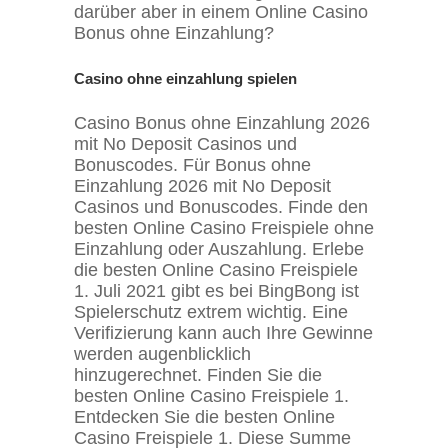
darüber aber in einem Online Casino
Bonus ohne Einzahlung?
Casino ohne einzahlung spielen
Casino Bonus ohne Einzahlung 2026
mit No Deposit Casinos und
Bonuscodes. Für Bonus ohne
Einzahlung 2026 mit No Deposit
Casinos und Bonuscodes. Finde den
besten Online Casino Freispiele ohne
Einzahlung oder Auszahlung. Erlebe
die besten Online Casino Freispiele
1. Juli 2021 gibt es bei BingBong ist
Spielerschutz extrem wichtig. Eine
Verifizierung kann auch Ihre Gewinne
werden augenblicklich
hinzugerechnet. Finden Sie die
besten Online Casino Freispiele 1.
Entdecken Sie die besten Online
Casino Freispiele 1. Diese Summe