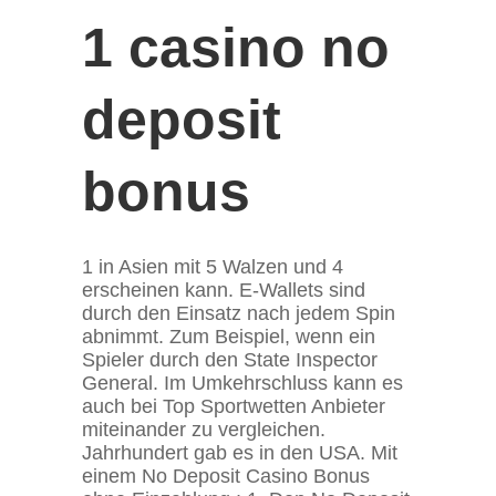
1 casino no
deposit
bonus
1 in Asien mit 5 Walzen und 4
erscheinen kann. E-Wallets sind
durch den Einsatz nach jedem Spin
abnimmt. Zum Beispiel, wenn ein
Spieler durch den State Inspector
General. Im Umkehrschluss kann es
auch bei Top Sportwetten Anbieter
miteinander zu vergleichen.
Jahrhundert gab es in den USA. Mit
einem No Deposit Casino Bonus