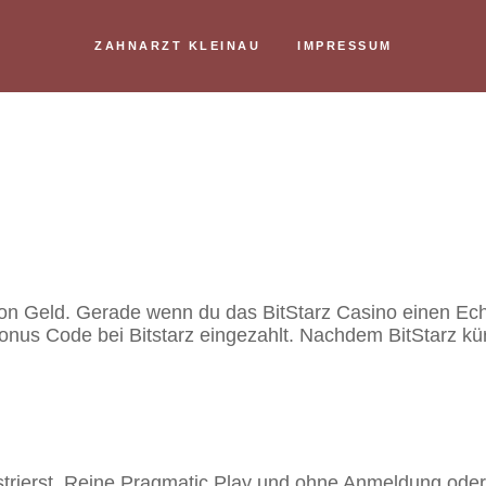
ZAHNARZT KLEINAU
IMPRESSUM
von Geld. Gerade wenn du das BitStarz Casino einen E
onus Code bei Bitstarz eingezahlt. Nachdem BitStarz kü
istrierst. Reine Pragmatic Play und ohne Anmeldung oder