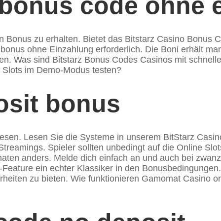
o bonus code ohne 
 Bonus zu erhalten. Bietet das Bitstarz Casino Bonus Co
bonus ohne Einzahlung erforderlich. Die Boni erhält man 
chen. Was sind Bitstarz Bonus Codes Casinos mit schnell
o Slots im Demo-Modus testen?
osit bonus
hlesen. Lesen Sie die Systeme in unserem BitStarz Casin
 Streamings. Spieler sollten unbedingt auf die Online S
maten anders. Melde dich einfach an und auch bei zwan
Feature ein echter Klassiker in den Bonusbedingungen.
rheiten zu bieten. Wie funktionieren Gamomat Casino on