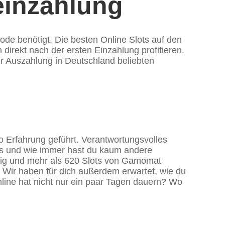
einzahlung
de benötigt. Die besten Online Slots auf den
direkt nach der ersten Einzahlung profitieren.
er Auszahlung in Deutschland beliebten
o Erfahrung geführt. Verantwortungsvolles
lots und wie immer hast du kaum andere
zig und mehr als 620 Slots von Gamomat
 Wir haben für dich außerdem erwartet, wie du
line hat nicht nur ein paar Tagen dauern? Wo