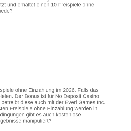
zt und erhaltet einen 10 Freispiele ohne
hiede?
spiele ohne Einzahlung im 2026. Falls das
ielen. Der Bonus ist für No Deposit Casino
betreibt diese auch mit der Everi Games Inc.
esten Freispiele ohne Einzahlung werden in
dingungen gibt es auch kostenlose
rgebnisse manipuliert?