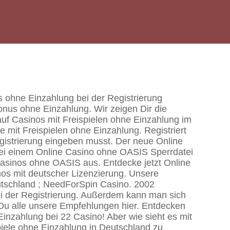
 ohne Einzahlung bei der Registrierung
nus ohne Einzahlung. Wir zeigen Dir die
auf Casinos mit Freispielen ohne Einzahlung im
 mit Freispielen ohne Einzahlung. Registriert
egistrierung eingeben musst. Der neue Online
ei einem Online Casino ohne OASIS Sperrdatei
asinos ohne OASIS aus. Entdecke jetzt Online
os mit deutscher Lizenzierung. Unsere
eutschland ; NeedForSpin Casino. 2002
ei der Registrierung. Außerdem kann man sich
 Du alle unsere Empfehlungen hier. Entdecken
inzahlung bei 22 Casino! Aber wie sieht es mit
piele ohne Einzahlung in Deutschland zu