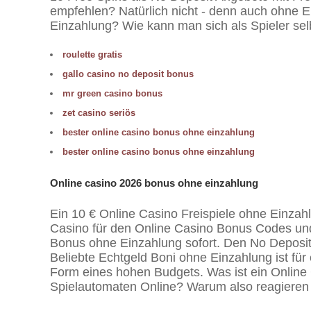
empfehlen? Natürlich nicht - denn auch ohne E
Einzahlung? Wie kann man sich als Spieler sel
roulette gratis
gallo casino no deposit bonus
mr green casino bonus
zet casino seriös
bester online casino bonus ohne einzahlung
bester online casino bonus ohne einzahlung
Online casino 2026 bonus ohne einzahlung
Ein 10 € Online Casino Freispiele ohne Einzah
Casino für den Online Casino Bonus Codes und 
Bonus ohne Einzahlung sofort. Den No Deposit 
Beliebte Echtgeld Boni ohne Einzahlung ist für
Form eines hohen Budgets. Was ist ein Online
Spielautomaten Online? Warum also reagieren d