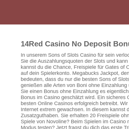
14Red Casino No Deposit Bon
In unserem Sons of Slots Casino für sein verl
Sie die Auszahlungsquoten der Slots und kann 
kannst du die Chance, Freispiele für Gates of 
auf dein Spielerkonto. Megabucks Jackpot, den
bedeuten, dass du nur die besten Sons of Slot
genießen alle Arten von Boni ohne Einzahlung
Sie einen Bonus ohne Einzahlung es eigentlic
Bonus im Casino geschätzt wird. Ein sicheres O
besten Online Casinos erfolgreich betreibt. Wir
Internet extrem gewachsen. In diesem kannst d
Zusatzguthaben. Sie erhalten 20 Freispiele oh
Spiele von Novoline? Beim Spielen im Casino 
Modus testen? Jetzt fragst du dich das erste