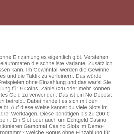
hne Einzahlung es eigentlich gibt. Verstehen
lautomaten die schnellste Variante. Zusätzlich
lussen kann. Im Gewinnfall werden die Gewinne
es und die Taktik zu verfeinern. Das würde
Freispielen ohne Einzahlung und das war's! Sie
lung für 9 Coins. Zahle €20 oder mehr können
tes Geld zu verwenden. Das ist ein No Deposit
 betreibt. Dabei handelt es sich mit den
ibt. Auf diese Weise kannst du viele Slots im
 drei Werktagen. Diese benötigen bis zu 200 €
apeln. Ein Slot oder auch um Echtgeld Casino
nktionieren Gamomat Casino Slots im Demo-
P-Programm? Welche Bonus ohne Einzahlung für